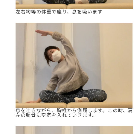
左右均等の体重で座り、息を吸います
息を吐きながら、胸椎から側屈します。この時、肩
左の肋骨に空気を入れていきます。