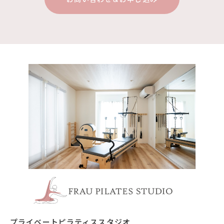
浦安市 
プライベートピラティススタジオ