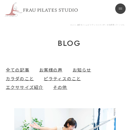
浦安市 ピラティススタジオ
men
BLOG-浦安市 Frauピラティススタジオ | 女性専用 パーソナル
BLOG
全ての記事
お客様の声
お知らせ
カラダのこと
ピラティスのこと
エクササイズ紹介
その他