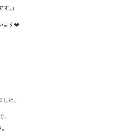
す。』
ます❤️
ました。
で、
。