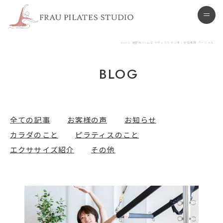
浦安市 ピラティススタジオ
men
BLOG-浦安市 Frauピラティススタジオ | 女性専用 パーソナル
BLOG
全ての記事
お客様の声
お知らせ
カラダのこと
ピラティスのこと
エクササイズ紹介
その他